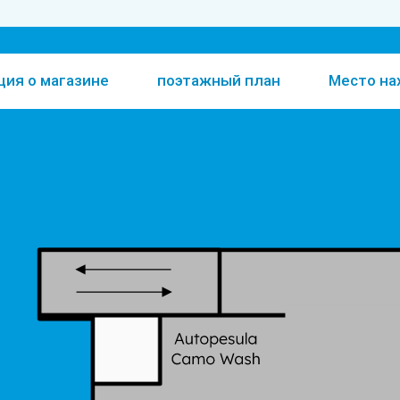
ия о магазине
поэтажный план
Место н